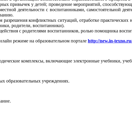
едных привычек у детей; проведение мероприятий, способству
местной деятельности с воспитанниками, самостоятельной дея
ванию.
 разрешения конфликтных ситуаций, отработке практических 
ники, родители, воспитанники).
ействия с родителями воспитанников, ролью помощника воспит
онлайн режиме на образовательном портале
http://new.in-texno.ru
одические комплексы, включающие электронные учебники, учебн
х образовательных учреждениях.
вание.