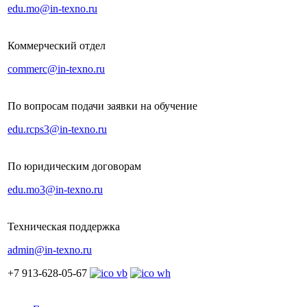
edu.mo@in-texno.ru
Коммерческий отдел
commerc@in-texno.ru
По вопросам подачи заявки на обучение
edu.rcps3@in-texno.ru
По юридическим договорам
edu.mo3@in-texno.ru
Техническая поддержка
admin@in-texno.ru
+7 913-628-05-67