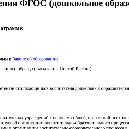
ения ФГОС (дошкольное образов
рограмме:
иями в
Законе об образовании
енного образца (высылается Почтой России).
етентности помощников воспитателя дошкольных образователь
овательных учреждений с основами общей, возрастной психолог
теля об организации воспитательно-образовательного процесс
ми в организации воспитательно-образовательного процесса в