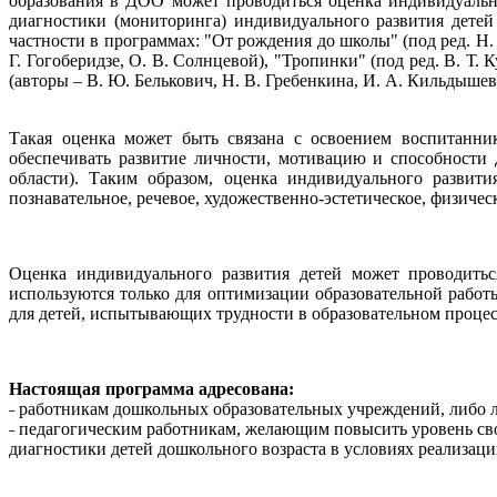
образования в ДОО может проводиться оценка индивидуально
диагностики (мониторинга) индивидуального развития дете
частности в программах: "От рождения до школы" (под ред. Н. Е
Г. Гогоберидзе, О. В. Солнцевой), "Тропинки" (под ред. В. Т. 
(авторы – В. Ю. Белькович, Н. В. Гребенкина, И. А. Кильдышев
Такая оценка может быть связана с освоением воспитанни
обеспечивать развитие личности, мотивацию и способности 
области). Таким образом, оценка индивидуального развити
познавательное, речевое, художественно-эстетическое, физичес
Оценка индивидуального развития детей может проводиться
используются только для оптимизации образовательной работ
для детей, испытывающих трудности в образовательном проце
Настоящая программа адресована:
˗ работникам дошкольных образовательных учреждений, либо л
˗ педагогическим работникам, желающим повысить уровень св
диагностики детей дошкольного возраста в условиях реализа