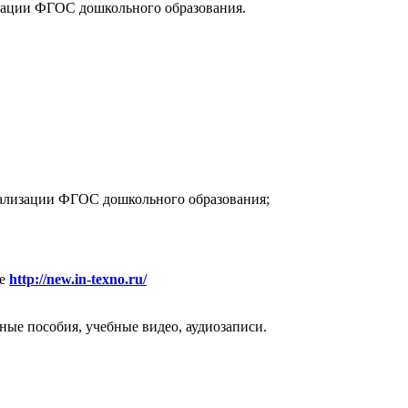
изации ФГОС дошкольного образования.
реализации ФГОС дошкольного образования;
ле
http://new.in-texno.ru/
ые пособия, учебные видео, аудиозаписи.