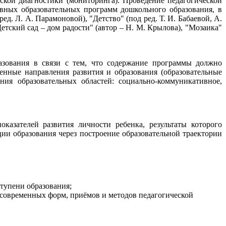
ской диагностики (мониторинга). Проведение педагогической
вных образовательных программ дошкольного образования, в
ед. Л. А. Парамоновой), "Детство" (под ред. Т. И. Бабаевой, А.
"Детский сад – дом радости" (автор – Н. М. Крылова), "Мозаика"
азования в связи с тем, что содержание программы должно
енные направления развития и образования (образовательные
ния образовательных областей: социально-коммуникативное,
казателей развития личности ребенка, результаты которого
ии образования через построение образовательной траектории
тупени образования;
 современных форм, приёмов и методов педагогической