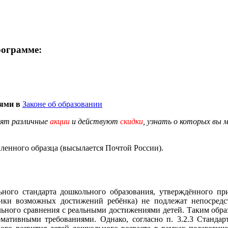
рограмме:
иями в
Законе об образовании
дят различные
акции
и действуют
скидки
, узнать о которых вы 
енного образца (высылается Почтой России).
ельного стандарта дошкольного образования, утверждённого п
ики возможных достижений ребёнка) не подлежат непосредст
ального сравнения с реальными достижениями детей. Таким обра
мативными требованиями. Однако, согласно п. 3.2.3 Стандар