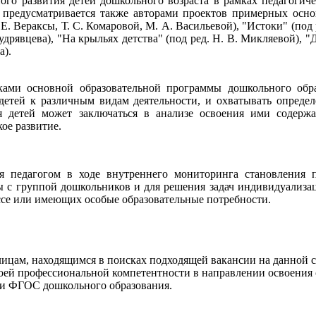
го развития детей дошкольного возраста в рамках педагогиче
й предусматривается также авторами проектов примерных осно
. Вераксы, Т. С. Комаровой, М. А. Васильевой), "Истоки" (под р
Кудрявцева), "На крыльях детства" (под ред. Н. В. Микляевой), 
а).
ками основной образовательной программы дошкольного обр
детей к различным видам деятельности, и охватывать определ
я детей может заключаться в анализе освоения ими содержа
кое развитие.
 педагогом в ходе внутреннего мониторинга становления по
ы с группой дошкольников и для решения задач индивидуализац
ссе или имеющих особые образовательные потребности.
ицам, находящимся в поисках подходящей вакансии на данной с
оей профессиональной компетентности в направлении освоения
ции ФГОС дошкольного образования.