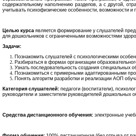
содержательному наполнению разделов, а с другой, отр
учитывать психофизические особенности, возможности и 
Целью курса
является формирование у слушателей пред
для дошкольников с ограниченными возможностями здоро
Задачи:
Познакомить слушателей с психологическими особен
Разбираться в формах организации образовательного
Узнать последовательность создания специальных о
Познакомиться с примерными адаптированными прог
Понять алгоритм разработки и реализации АОП обу
Категория слушателей:
педагоги (воспитатели), психоло
руководители и заместители руководителей дошкольных о
Средства дистанционного обучения:
электронные учебн
Форма обучения:
100% дистанционная (без отрыва от ра