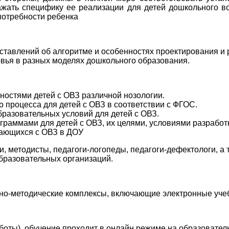
ажать специфику ее реализации для детей дошкольного в
потребности ребенка
ставлений об алгоритме и особенностях проектирования и
вья в разных моделях дошкольного образования.
ностями детей с ОВЗ различной нозологии.
 процесса для детей с ОВЗ в соответствии с ФГОС.
бразовательных условий для детей с ОВЗ.
раммами для детей с ОВЗ, их целями, условиями разработ
чающихся с ОВЗ в ДОУ
ги, методисты, педагоги-логопеды, педагоги-дефектологи, а
бразовательных организаций.
о-методические комплексы, включающие электронные учебн
боты), обучение проходит в онлайн режиме на образовате