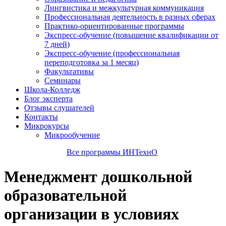
Лингвистика и межкультурная коммуникация
Профессиональная деятельность в разных сферах
Практико-ориентированные программы
Экспресс-обучение (повышение квалификации от
7 дней)
Экспресс-обучение (профессиональная
переподготовка за 1 месяц)
Факультативы
Семинары
Школа-Колледж
Блог эксперта
Отзывы слушателей
Контакты
Микрокурсы
Микрообучение
Все программы ИНТехнО
Менеджмент дошкольной
образовательной
организации в условиях