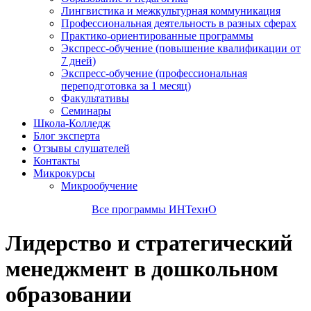
Лингвистика и межкультурная коммуникация
Профессиональная деятельность в разных сферах
Практико-ориентированные программы
Экспресс-обучение (повышение квалификации от
7 дней)
Экспресс-обучение (профессиональная
переподготовка за 1 месяц)
Факультативы
Семинары
Школа-Колледж
Блог эксперта
Отзывы слушателей
Контакты
Микрокурсы
Микрообучение
Все программы ИНТехнО
Лидерство и стратегический
менеджмент в дошкольном
образовании