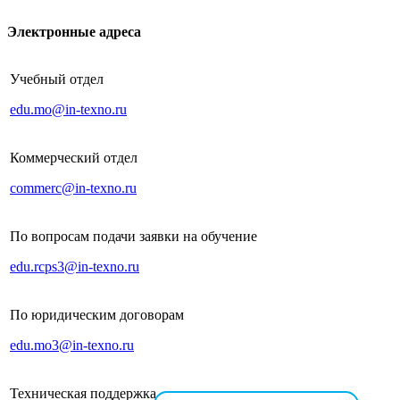
Электронные адреса
Учебный отдел
edu.mo@in-texno.ru
Коммерческий отдел
commerc@in-texno.ru
По вопросам подачи заявки на обучение
edu.rcps3@in-texno.ru
По юридическим договорам
edu.mo3@in-texno.ru
Техническая поддержка