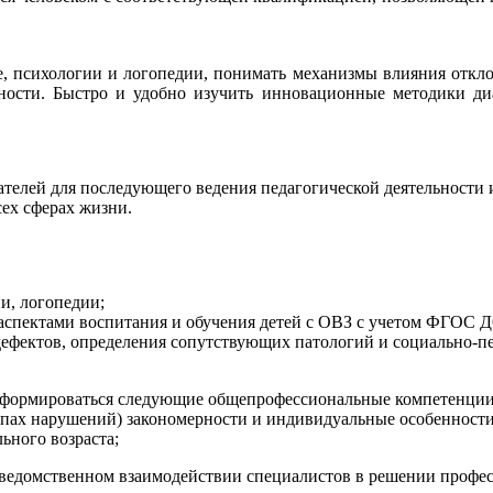
е, психологии и логопедии, понимать механизмы влияния отклон
ности. Быстро и удобно изучить инновационные методики ди
елей для последующего ведения педагогической деятельности 
сех сферах жизни.
и, логопедии;
аспектами воспитания и обучения детей с ОВЗ с учетом ФГОС Д
ефектов, определения сопутствующих патологий и социально-пе
 формироваться следующие общепрофессиональные компетенции
ипах нарушений) закономерности и индивидуальные особенности
ьного возраста;
ведомственном взаимодействии специалистов в решении професс