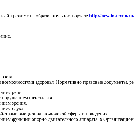
нлайн режиме на образовательном портале
http://new.in-texno.ru
ание.
зраста.
 возможностями здоровья. Нормативно-правовые документы, 
ением речи.
 с нарушением интеллекта.
ением зрения.
ением слуха.
ройствами эмоционально-волевой сферы и поведения.
ушением функций опорно-двигательного аппарата. 9.Организаци