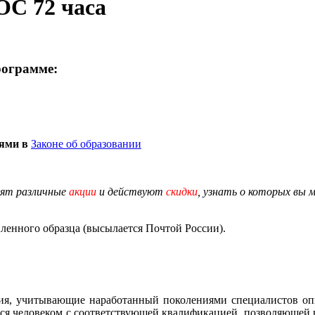
ОС 72 часа
рограмме:
иями в
Законе об образовании
дят различные
акции
и действуют
скидки
, узнать о которых вы 
енного образца (высылается Почтой России).
ния, учитывающие наработанный поколениями специалистов оп
ься человеком с соответствующей квалификацией, позволяющей 