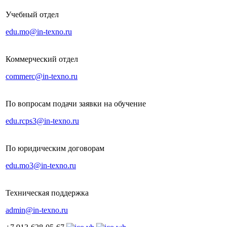
Учебный отдел
edu.mo@in-texno.ru
Коммерческий отдел
commerc@in-texno.ru
По вопросам подачи заявки на обучение
edu.rcps3@in-texno.ru
По юридическим договорам
edu.mo3@in-texno.ru
Техническая поддержка
admin@in-texno.ru