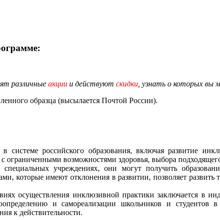
рограмме:
дят различные
акции
и действуют
скидки
, узнать о которых вы 
енного образца (высылается Почтой России).
я в системе российского образования, включая развитие инк
й с ограниченными возможностями здоровья, выбора подходящег
в специальных учреждениях, они могут получить образован
ми, которые имеют отклонения в развитии, позволяет развить т
овиях осуществления инклюзивной практики заключается в инд
амоопределению и самореализации школьников и студентов 
ия к действительности.