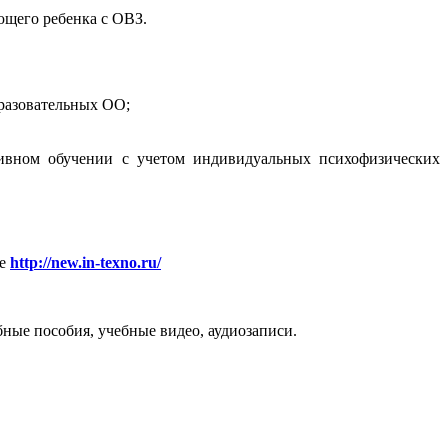
ющего ребенка с ОВЗ.
разовательных ОО;
зивном обучении с учетом индивидуальных психофизических
ле
http://new.in-texno.ru/
ые пособия, учебные видео, аудиозаписи.