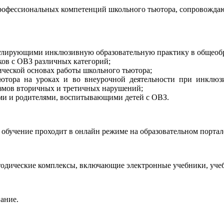
профессиональных компетенций школьного тьютора, сопровожда
гулирующими инклюзивную образовательную практику в общеоб
ков с ОВЗ различных категорий;
ической основах работы школьного тьютора;
ютора на уроках и во внеурочной деятельности при инклю
измов вторичных и третичных нарушений;
ами и родителями, воспитывающими детей с ОВЗ.
, обучение проходит в онлайн режиме на образовательном порта
одические комплексы, включающие электронные учебники, учебн
ание.