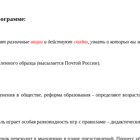
рограмме:
дят различные
акции
и действуют
скидки
, узнать о которых вы 
енного образца (высылается Почтой России).
менения в обществе, реформа образования - определяют возрас
 играет особая разновидность игр с правилами – дидактически
бенок переходит к мышлению в плане представлений. Процесс об