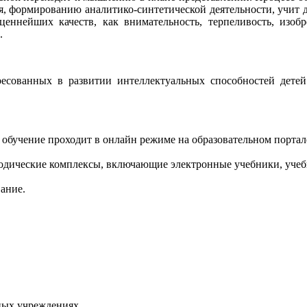
, формированию аналитико-синтетической деятельности, учит де
еннейших качеств, как внимательность, терпеливость, изобре
.
ересованных в развитии интеллектуальных способностей детей
, обучение проходит в онлайн режиме на образовательном порта
дические комплексы, включающие электронные учебники, учебн
ание.
ных учреждениях.