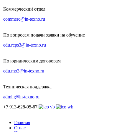
Коммерческий отдел
commerc@in-texno.ru
По вопросам подачи заявки на обучение
edu.rcps3@in-texno.ru
По юридическим договорам
edu.mo3@in-texno.ru
Техническая поддержка
admin@in-texno.ru
+7 913-628-05-67
Главная
О нас