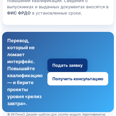
повышении квалификации. Сведения о
выпускниках и выданных документах вносятся в
ФИС ФРДО
в установленные сроки.
Перевод,
который не
ломает
интерфейс.
Подать заявку
Повышайте
квалификацию
Получить консультацию
— и берите
проекты
уровня «релиз
завтра».
© ИНТехнО. Дизайн-шаблон для Joomla-модуля. Идентификатор