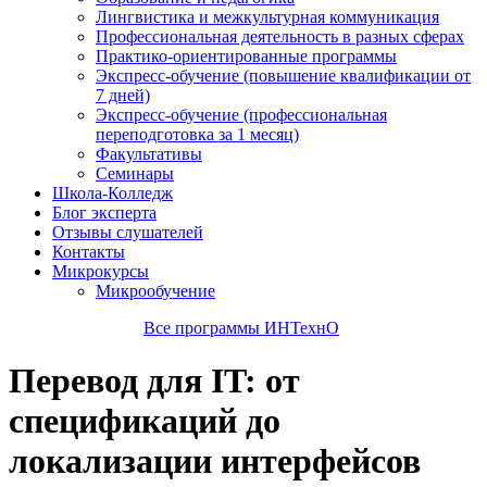
Лингвистика и межкультурная коммуникация
Профессиональная деятельность в разных сферах
Практико-ориентированные программы
Экспресс-обучение (повышение квалификации от
7 дней)
Экспресс-обучение (профессиональная
переподготовка за 1 месяц)
Факультативы
Семинары
Школа-Колледж
Блог эксперта
Отзывы слушателей
Контакты
Микрокурсы
Микрообучение
Все программы ИНТехнО
Перевод для IT: от
спецификаций до
локализации интерфейсов