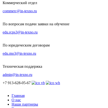
Коммерческий отдел
commerc@in-texno.ru
По вопросам подачи заявки на обучение
edu.rcps3@in-texno.ru
По юридическим договорам
edu.mo3@in-texno.ru
Техническая поддержка
admin@in-texno.ru
+7 913-628-05-67
Главная
О нас
Наши партнеры