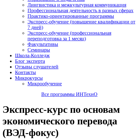
Лингвистика и межкультурная коммуникация
Профессиональная деятельность в разных сферах
Практико-ориентированные программы
Экспресс-обучение (повышение квалификации от
7 дней)
Экспресс-обучение (профессиональная
переподготовка за 1 месяц)
Факультативы
Семинары
Школа-Колледж
Блог эксперта
Отзывы слушателей
Контакты
Микрокурсы
Микрообучение
Все программы ИНТехнО
Экспресс-курс по основам
экономического перевода
(ВЭД-фокус)