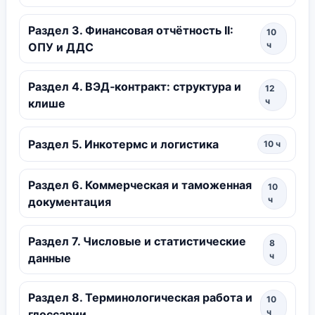
Раздел 3. Финансовая отчётность II:
10
ч
ОПУ и ДДС
Раздел 4. ВЭД‑контракт: структура и
12
ч
клише
Раздел 5. Инкотермс и логистика
10 ч
Раздел 6. Коммерческая и таможенная
10
ч
документация
Раздел 7. Числовые и статистические
8
ч
данные
Раздел 8. Терминологическая работа и
10
ч
глоссарии