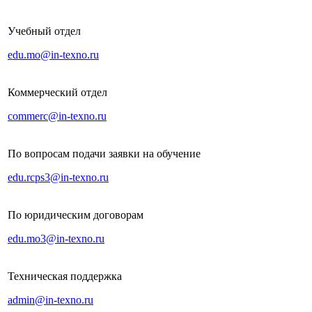
Учебный отдел
edu.mo@in-texno.ru
Коммерческий отдел
commerc@in-texno.ru
По вопросам подачи заявки на обучение
edu.rcps3@in-texno.ru
По юридическим договорам
edu.mo3@in-texno.ru
Техническая поддержка
admin@in-texno.ru