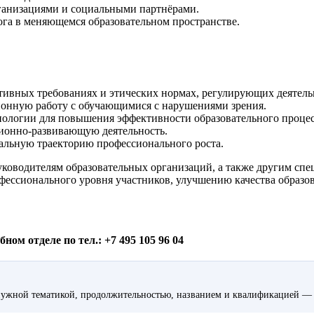
ганизациями и социальными партнёрами.
га в меняющемся образовательном пространстве.
тивных требованиях и этических нормах, регулирующих деятельн
ионную работу с обучающимися с нарушениями зрения.
ологии для повышения эффективности образовательного процес
ионно-развивающую деятельность.
альную траекторию профессионального роста.
уководителям образовательных организаций, а также другим сп
ессионального уровня участников, улучшению качества образов
ом отделе по тел.: +7 495 105 96 04
ужной тематикой, продолжительностью, названием и квалификацией — 