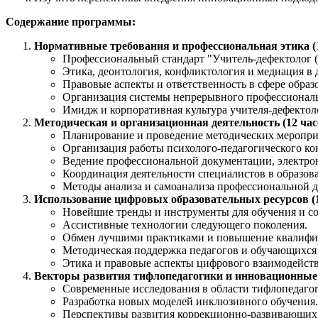
Содержание программы:
Нормативные требования и профессиональная этика (1
Профессиональный стандарт "Учитель-дефектолог (п
Этика, деонтология, конфликтология и медиация в 
Правовые аспекты и ответственность в сфере образ
Организация системы непрерывного профессиональ
Имидж и корпоративная культура учителя-дефектол
Методическая и организационная деятельность (12 час
Планирование и проведение методических меропри
Организация работы психолого-педагогического к
Ведение профессиональной документации, электро
Координация деятельности специалистов в образов
Методы анализа и самоанализа профессиональной д
Использование цифровых образовательных ресурсов (1
Новейшие тренды и инструменты для обучения и с
Ассистивные технологии следующего поколения.
Обмен лучшими практиками и повышение квалифик
Методическая поддержка педагогов и обучающихся
Этика и правовые аспекты цифрового взаимодейств
Векторы развития тифлопедагогики и инновационные п
Современные исследования в области тифлопедаго
Разработка новых моделей инклюзивного обучения.
Перспективы развития коррекционно-развивающих 