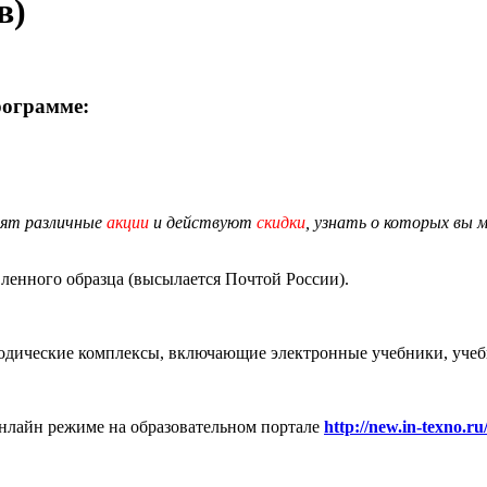
в)
рограмме:
дят различные
акции
и действуют
скидки
, узнать о которых вы 
енного образца (высылается Почтой России).
дические комплексы, включающие электронные учебники, учебны
нлайн режиме на образовательном портале
http://new.in-texno.ru