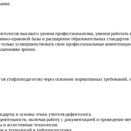
ание.
фектологов высокого уровня профессионализма, умения работать
ивно-правовой базы и расширение образовательных стандартов
е только усовершенствовать свои профессиональные компетенции
ушениями зрения.
ов (тифлопедагогов) через освоение нормативных требований,
ндарты и основы этики учителя-дефектолога.
еятельности, включая работу с документацией и проведение ме
 и ассистивные технологии.
в и технологий в тифлопедагогику.