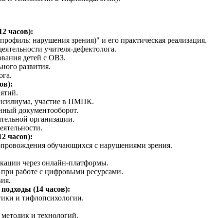
2 часов):
рофиль: нарушения зрения)" и его практическая реализация.
деятельности учителя-дефектолога.
ования детей с ОВЗ.
ного развития.
ога.
ов):
ятий.
онсилиума, участие в ПМПК.
нный документооборот.
ательной организации.
еятельности.
2 часов):
опровождения обучающихся с нарушениями зрения.
ации через онлайн-платформы.
 при работе с цифровыми ресурсами.
ия.
одходы (14 часов):
гики и тифлопсихологии.
методик и технологий.