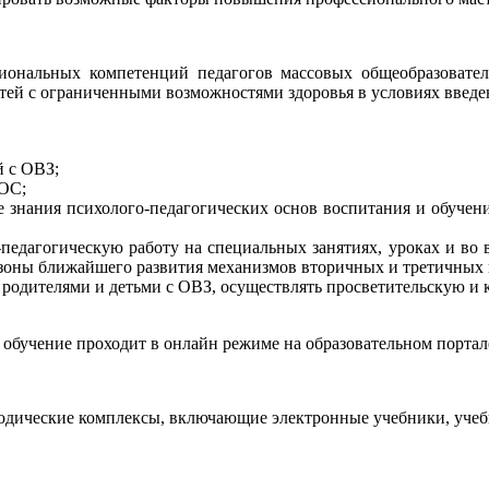
ональных компетенций педагогов массовых общеобразователь
етей с ограниченными возможностями здоровья в условиях введ
й с ОВЗ;
ГОС;
е знания психолого-педагогических основ воспитания и обучен
-педагогическую работу на специальных занятиях, уроках и во
 зоны ближайшего развития механизмов вторичных и третичных
 родителями и детьми с ОВЗ, осуществлять просветительскую и 
, обучение проходит в онлайн режиме на образовательном порта
дические комплексы, включающие электронные учебники, учебн