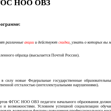
ФГОС НОО ОВЗ
рограмме:
дят различные
акции
и действуют
скидки
, узнать о которых вы 
енного образца (высылается Почтой России).
 в силу новые Федеральные государственные образовательны
твенной отсталостью (интеллектуальными нарушениями).
артов ФГОС НОО ОВЗ педагоги начального образования должны
и и возможностями. Условием успешной социализации обуч
тировать возможные факторы повышения профессионального маст