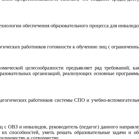
технологии обеспечения образовательного процесса для инвалид
огических работников готовности к обучению лиц с ограниченн
мической целесообразности предъявляет ряд требований, ка
бразовательных организаций, реализующих основные программы
агогических работников системы СПО и учебно-вспомогательн
иц с ОВЗ и инвалидов, руководитель (педагог) данного направ
их способностей, уметь решать образовательные задачи и обл
удничеству и сотворчеству.