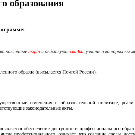
го образования
рограмме:
ят различные
акции
и действуют
скидки
, узнать о которых вы 
енного образца (высылается Почтой России).
ущественные изменения в образовательной политике, реал
ветствующие законодательные акты.
ия является обеспечение доступности профессионального обра
числе профессионального, означает, что создание среды, дос