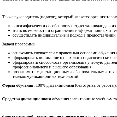
Также руководитель (педагог), который является организаторо
о психофизических особенностях студента-инвалида и и
знать возможности и ограничения информационных и те
осуществлять индивидуальный подход в предоставлении у
Задачи программы:
ознакомить слушателей с правовыми основами обучения 
сформировать понимание о психолого-педагогических ос
сформировать способность организовать учебную деятел
профессионального и высшего образования;
познакомить с дистанционными образовательными техн
телекоммуникационных технологий.
Форма обучения:
100% дистанционная (без отрыва от работы)
Средства дистанционного обучения:
электронные учебно-мето
Форма итоговой аттестации по программе:
зачетное тестиров