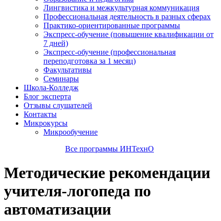
Лингвистика и межкультурная коммуникация
Профессиональная деятельность в разных сферах
Практико-ориентированные программы
Экспресс-обучение (повышение квалификации от
7 дней)
Экспресс-обучение (профессиональная
переподготовка за 1 месяц)
Факультативы
Семинары
Школа-Колледж
Блог эксперта
Отзывы слушателей
Контакты
Микрокурсы
Микрообучение
Все программы ИНТехнО
Методические рекомендации
учителя-логопеда по
автоматизации