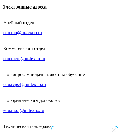
Электронные адреса
Учебный отдел
edu.mo@in-texno.ru
Коммерческий отдел
commerc@in-texno.ru
По вопросам подачи заявки на обучение
edu.rcps3@in-texno.ru
По юридическим договорам
edu.mo3@in-texno.ru
Техническая поддержка