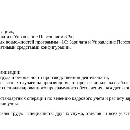
зациях;
лата и Управление Персоналом 8.3»;
х возможностей программы «1С: Зарплата и Управление Персона
штатными средствами конфигурации.
ганизации;
труда и безопасности производственной деятельности;
счастных случаев на производстве, от профессиональных заболе
с специализированного программного обеспечения, находить ко
стандартных операций по ведению кадрового учета и расчету за
лов учета.
раны труда, специалисты других служб, отделов и всех участ