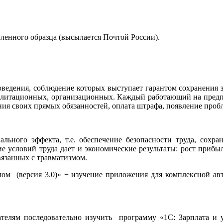
енного образца (высылается Почтой России).
оведения, соблюдение которых выступает гарантом сохранения з
билитационных, организационных. Каждый работающий на предп
ения своих прямых обязанностей, оплата штрафа, появление про
льного эффекта, т.е. обеспечение безопасности труда, сохр
е условий труда дает и экономические результаты: рост прибыл
вязанных с травматизмом.
ом (версия 3.0)» − изучение приложения для комплексной авт
телям последовательно изучить программу «1С: Зарплата и уп