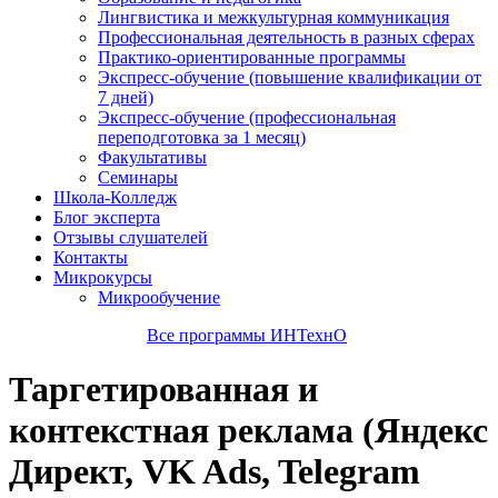
Лингвистика и межкультурная коммуникация
Профессиональная деятельность в разных сферах
Практико-ориентированные программы
Экспресс-обучение (повышение квалификации от
7 дней)
Экспресс-обучение (профессиональная
переподготовка за 1 месяц)
Факультативы
Семинары
Школа-Колледж
Блог эксперта
Отзывы слушателей
Контакты
Микрокурсы
Микрообучение
Все программы ИНТехнО
Таргетированная и
контекстная реклама (Яндекс
Директ, VK Ads, Telegram