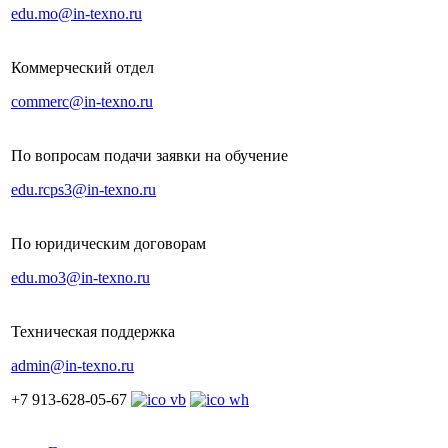
edu.mo@in-texno.ru
Коммерческий отдел
commerc@in-texno.ru
По вопросам подачи заявки на обучение
edu.rcps3@in-texno.ru
По юридическим договорам
edu.mo3@in-texno.ru
Техническая поддержка
admin@in-texno.ru
+7 913-628-05-67