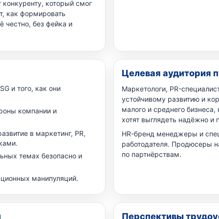
 конкуренту, который смог
т, как формировать
ё честно, без фейка и
Целевая аудитория 
G и того, как они
Маркетологи, PR-специалис
устойчивому развитию и ко
малого и среднего бизнеса,
роны компании и
хотят выглядеть надёжно и 
развитие в маркетинг, PR,
HR-бренд менеджеры и спе
ками.
работодателя. Продюсеры 
по партнёрствам.
льных темах безопасно и
ационных манипуляций.
и
Перспективы трудоус