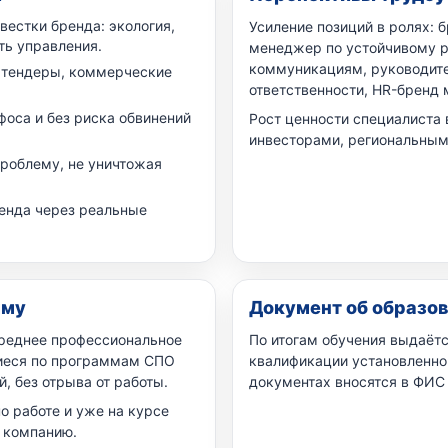
естки бренда: экология,
Усиление позиций в ролях: 
ть управления.
менеджер по устойчивому р
коммуникациям, руководите
 тендеры, коммерческие
ответственности, HR-бренд
оса и без риска обвинений
Рост ценности специалиста 
инвесторами, региональным
проблему, не уничтожая
ренда через реальные
мму
Документ об образо
реднее профессиональное
По итогам обучения выдаёт
щиеся по программам СПО
квалификации установленно
, без отрыва от работы.
документах вносятся в ФИС
 работе и уже на курсе
/ компанию.