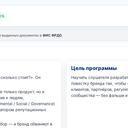
 0%
и выданных документах в
ФИС ФРДО
.
Цель программы
сколько стоит?». Он
Научить слушателя разрабат
повестку бренда так, чтобы
клиентов, партнёров, регуля
 только продукт, но и
сообщества — без фальши и 
ние к людям,
ntal / Social / Governance)
катором репутационных
бор — и бренд обвиняют в