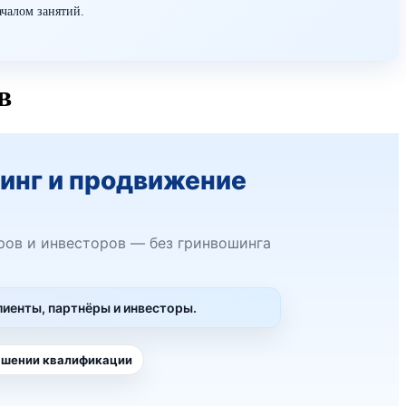
ачалом занятий.
в
инг и продвижение
ёров и инвесторов — без гринвошинга
клиенты, партнёры и инвесторы.
ышении квалификации