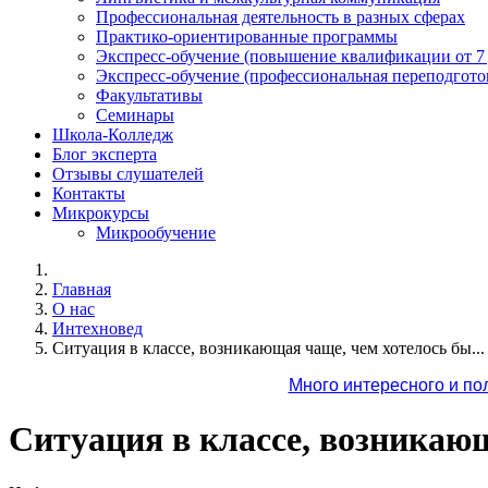
Профессиональная деятельность в разных сферах
Практико-ориентированные программы
Экспресс-обучение (повышение квалификации от 7
Экспресс-обучение (профессиональная переподготов
Факультативы
Семинары
Школа-Колледж
Блог эксперта
Отзывы слушателей
Контакты
Микрокурсы
Микрообучение
Главная
О нас
Интехновед
Ситуация в классе, возникающая чаще, чем хотелось бы...
Много интересного и по
Ситуация в классе, возникающ