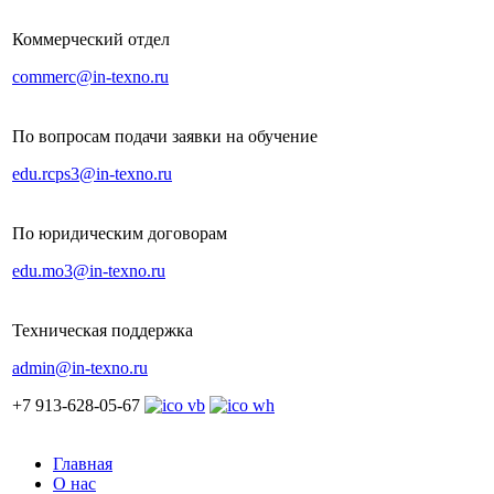
Коммерческий отдел
commerc@in-texno.ru
По вопросам подачи заявки на обучение
edu.rcps3@in-texno.ru
По юридическим договорам
edu.mo3@in-texno.ru
Техническая поддержка
admin@in-texno.ru
+7 913-628-05-67
Главная
О нас