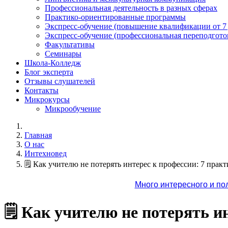
Профессиональная деятельность в разных сферах
Практико-ориентированные программы
Экспресс-обучение (повышение квалификации от 7
Экспресс-обучение (профессиональная переподготов
Факультативы
Семинары
Школа-Колледж
Блог эксперта
Отзывы слушателей
Контакты
Микрокурсы
Микрообучение
Главная
О нас
Интехновед
🗒 Как учителю не потерять интерес к профессии: 7 прак
Много интересного и по
🗒 Как учителю не потерять и