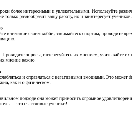
 уроки более интересными и увлекательными. Используйте разл
 только разнообразит вашу работу, но и заинтересует учеников.
ью
йте внимание своим хобби, занимайтесь спортом, проводите вре
ивацию.
. Проводите опросы, интересуйтесь их мнением, учитывайте их 
их мнение важно.
ю
сслабляться и справляться с негативными эмоциями. Это может б
жна, как и о физическом.
равильном подходе она может приносить огромное удовлетворени
итель — это счастливые ученики!