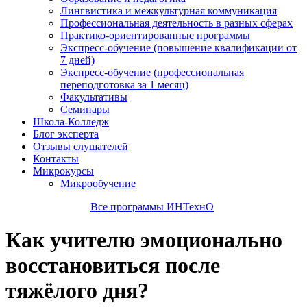
Лингвистика и межкультурная коммуникация
Профессиональная деятельность в разных сферах
Практико-ориентированные программы
Экспресс-обучение (повышение квалификации от
7 дней)
Экспресс-обучение (профессиональная
переподготовка за 1 месяц)
Факультативы
Семинары
Школа-Колледж
Блог эксперта
Отзывы слушателей
Контакты
Микрокурсы
Микрообучение
Все программы ИНТехнО
Как учителю эмоционально
восстановиться после
тяжёлого дня?