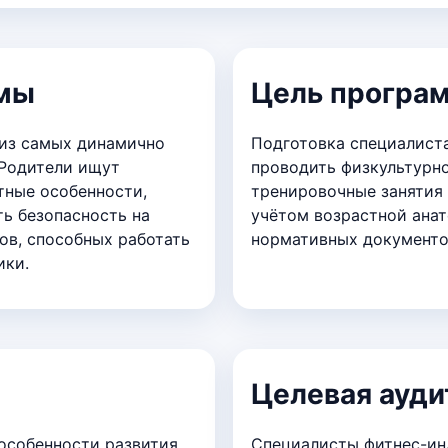
ммы
Цель програ
 из самых динамично
Подготовка специалиста
 Родители ищут
проводить физкультурно
тные особенности,
тренировочные занятия 
ь безопасность на
учётом возрастной анат
ов, способных работать
нормативных документо
ики.
Целевая ауди
особенности развития
Специалисты фитнес-ин