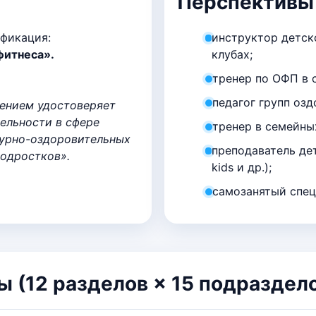
Перспективы
ификация:
инструктор детск
фитнеса».
клубах;
тренер по ОФП в 
педагог групп оз
ением удостоверяет
ельности в сфере
тренер в семейны
турно-оздоровительных
преподаватель дет
подростков».
kids и др.);
самозанятый спец
(12 разделов × 15 подраздел