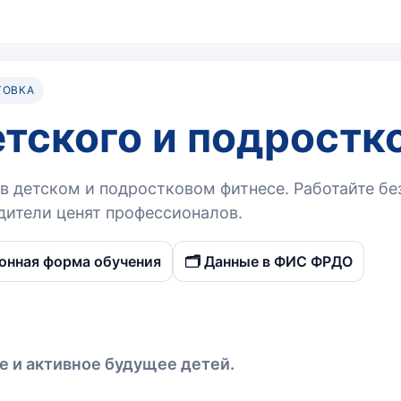
ТОВКА
тского и подростк
 детском и подростковом фитнесе. Работайте без
дители ценят профессионалов.
ронная форма обучения
🗂️ Данные в ФИС ФРДО
 и активное будущее детей.