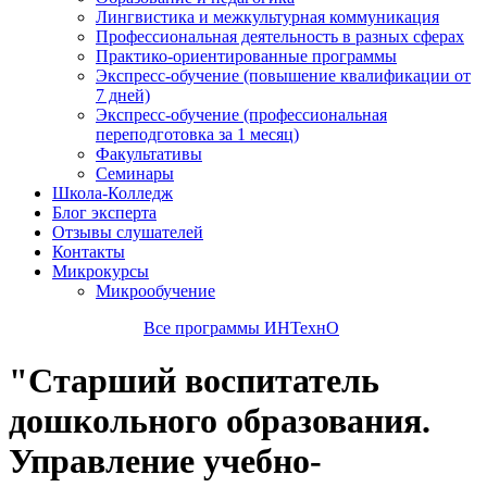
Лингвистика и межкультурная коммуникация
Профессиональная деятельность в разных сферах
Практико-ориентированные программы
Экспресс-обучение (повышение квалификации от
7 дней)
Экспресс-обучение (профессиональная
переподготовка за 1 месяц)
Факультативы
Семинары
Школа-Колледж
Блог эксперта
Отзывы слушателей
Контакты
Микрокурсы
Микрообучение
Все программы ИНТехнО
"Старший воспитатель
дошкольного образования.
Управление учебно-