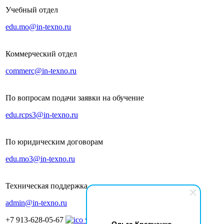
Учебный отдел
edu.mo@in-texno.ru
Коммерческий отдел
commerc@in-texno.ru
По вопросам подачи заявки на обучение
edu.rcps3@in-texno.ru
По юридическим договорам
edu.mo3@in-texno.ru
Техническая поддержка
admin@in-texno.ru
+7 913-628-05-67
Ольга Кравченко