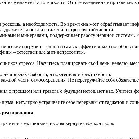
ать фундамент устойчивости. Это те ежедневные привычки, кот
не роскошь, а необходимость. Во время сна мозг обрабатывает и
раздражительности и снижению стрессоустойчивости.
минами и минералами, поддерживает работу нервной системы. Из
зические нагрузки – один из самых эффективных способов снять
фины – естественные антидепрессанты.
очников стресса. Научитесь планировать свой день, неделю, мес
о не признак слабости, а показатель эффективности.
важной части самосохранения. Не перегружайте себя обязательс
я о прошлом или тревога о будущем истощают нас. Учитесь фо
ума. Регулярно устраивайте себе перерывы от гаджетов и соци
о реагирования
ыстрые и эффективные способы вернуть себе контроль.