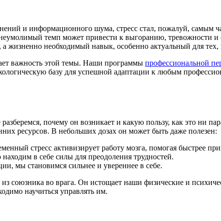
нений и информационного шума, стресс стал, пожалуй, самым 
их неумолимый темп может привести к выгоранию, тревожности 
ь, а жизненно необходимый навык, особенно актуальный для тех
ает важность этой темы. Наши программы
профессиональной пе
ихологическую базу для успешной адаптации к любым професси
 разберемся, почему он возникает и какую пользу, как это ни пар
них ресурсов. В небольших дозах он может быть даже полезен:
менный стресс активизирует работу мозга, помогая быстрее при
находим в себе силы для преодоления трудностей.
ии, мы становимся сильнее и увереннее в себе.
я из союзника во врага. Он истощает наши физические и психич
ходимо научиться управлять им.