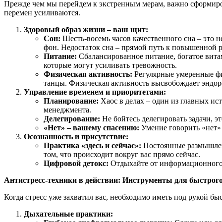
Прежде чем мы перейдем к экстренным мерам, важно сформиров
перемен усиливаются.
Здоровый образ жизни – ваш щит:
Сон:
Шесть-восемь часов качественного сна – это 
фон. Недостаток сна – прямой путь к повышенной 
Питание:
Сбалансированное питание, богатое вита
которые могут усиливать тревожность.
Физическая активность:
Регулярные умеренные фи
танцы. Физическая активность высвобождает эндор
Управление временем и приоритетами:
Планирование:
Хаос в делах – один из главных ист
менеджмента.
Делегирование:
Не бойтесь делегировать задачи, эт
«Нет» – вашему спасению:
Умение говорить «нет» 
Осознанность и присутствие:
Практика «здесь и сейчас»:
Постоянные размышлени
том, что происходит вокруг вас прямо сейчас.
Цифровой детокс:
Отдыхайте от информационного ш
Антистресс-техники в действии: Инструменты для быстрог
Когда стресс уже захватил вас, необходимо иметь под рукой б
Дыхательные практики: