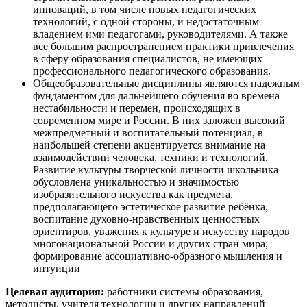
инноваций, в том числе новых педагогических
технологий, с одной стороны, и недостаточным
владением ими педагогами, руководителями. А также
все большим распространением практики привлечения
в сферу образования специалистов, не имеющих
профессионального педагогического образования.
Общеобразовательные дисциплины являются надежным
фундаментом для дальнейшего обучения во времена
нестабильности и перемен, происходящих в
современном мире и России. В них заложен высокий
межпредметный и воспитательный потенциал, в
наибольшей степени акцентируется внимание на
взаимодействии человека, техники и технологий.
Развитие культуры творческой личности школьника –
обусловлена уникальностью и значимостью
изобразительного искусства как предмета,
предполагающего эстетическое развитие ребёнка,
воспитание духовно-нравственных ценностных
ориентиров, уважения к культуре и искусству народов
многонациональной России и других стран мира;
формирование ассоциативно-образного мышления и
интуиции
Целевая аудитория:
работники системы образования,
методисты, учителя технологии и других направлений