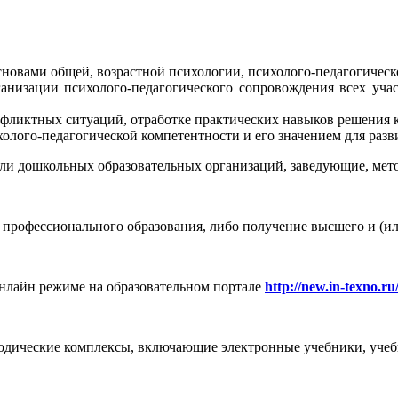
новами общей, возрастной психологии, психолого-педагогическ
анизации психолого-педагогического сопровождения всех уча
нфликтных ситуаций, отработке практических навыков решения
олого-педагогической компетентности и его значением для разв
ли дошкольных образовательных организаций, заведующие, мето
 профессионального образования, либо получение высшего и (ил
онлайн режиме на образовательном портале
http://new.in-texno.ru
одические комплексы, включающие электронные учебники, учебн