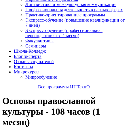
Лингвистика и межкультурная коммуникация
Профессиональная деятельность в разных сферах
Практико-ориентированные программы
Экспресс-обучение (повышение квалификации от
7 дней)
Экспресс-обучение (профессиональная
переподготовка за 1 месяц)
Факультативы
Семинары
Школа-Колледж
Блог эксперта
Отзывы слушателей
Контакты
Микрокурсы
Микрообучение
Все программы ИНТехнО
Основы православной
культуры - 108 часов (1
месяц)