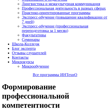
Лингвистика и межкультурная коммуникация
Профессиональная деятельность в разных сферах
Практико-ориентированные программы
Экспресс-обучение (повышение квалификации от
7 дней)
Экспресс-обучение (профессиональная
переподготовка за 1 месяц)
Факультативы
Семинары
Школа-Колледж
Блог эксперта
Отзывы слушателей
Контакты
Микрокурсы
Микрообучение
Все программы ИНТехнО
Формирование
профессиональной
компетентности