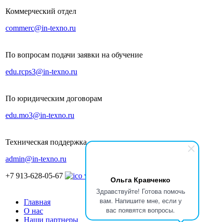
Коммерческий отдел
commerc@in-texno.ru
По вопросам подачи заявки на обучение
edu.rcps3@in-texno.ru
По юридическим договорам
edu.mo3@in-texno.ru
Техническая поддержка
admin@in-texno.ru
+7 913-628-05-67
Ольга Кравченко
Здравствуйте! Готова помочь
вам. Напишите мне, если у
Главная
вас появятся вопросы.
О нас
Наши партнеры