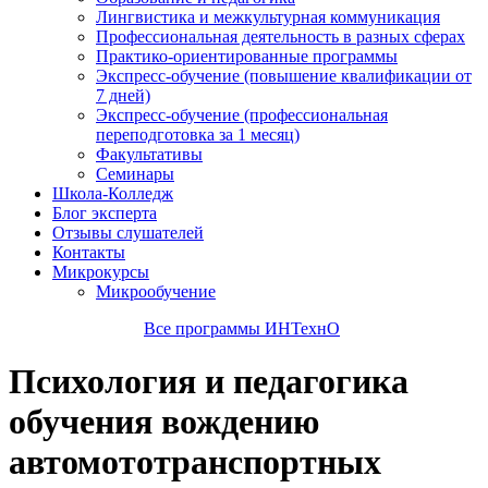
Лингвистика и межкультурная коммуникация
Профессиональная деятельность в разных сферах
Практико-ориентированные программы
Экспресс-обучение (повышение квалификации от
7 дней)
Экспресс-обучение (профессиональная
переподготовка за 1 месяц)
Факультативы
Семинары
Школа-Колледж
Блог эксперта
Отзывы слушателей
Контакты
Микрокурсы
Микрообучение
Все программы ИНТехнО
Психология и педагогика
обучения вождению
автомототранспортных