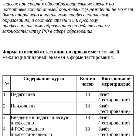
классах при средних общеобразовательных школах по
подготовке воспитателей дошкольных учреждений не может
быть приравнено к начальному профессиональному
образованию, а соответственно и к среднему
профессиональному образованию по действующему
законодательству РФ в сфере образования".
Форма итоговой аттестации по программе:
итоговый
междисциплинарный экзамен в форме тестирования.
Содержание курса
Кол-во
Контрольное
№
часов
мероприятие
1.
Педагогика
18
Зачёт
(тестирование)
2.
Психология
18
Зачёт
(тестирование)
3
Введение в педагогическую
18
Зачёт
профессию
(тестирование)
4.
ФГОС среднего
18
Зачёт
профессионального
(тестирование)