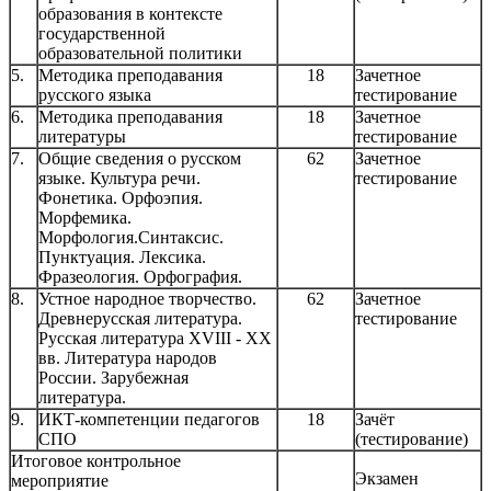
образования в контексте
государственной
образовательной политики
5.
Методика преподавания
18
Зачетное
русского языка
тестирование
6.
Методика преподавания
18
Зачетное
литературы
тестирование
7.
Общие сведения о русском
62
Зачетное
языке. Культура речи.
тестирование
Фонетика. Орфоэпия.
Морфемика.
Морфология.Синтаксис.
Пунктуация. Лексика.
Фразеология. Орфография.
8.
Устное народное творчество.
62
Зачетное
Древнерусская литература.
тестирование
Русская литература XVIII - XX
вв. Литература народов
России. Зарубежная
литература.
9.
ИКТ-компетенции педагогов
18
Зачёт
СПО
(тестирование)
Итоговое контрольное
Экзамен
мероприятие