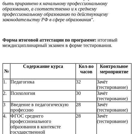
быть приравнено к начальному профессиональному
образованию, а соответственно и к среднему
профессиональному образованию по действующему
законодательству РФ в сфере образования".
Форма итоговой аттестации по программе:
итоговый
междисциплинарный экзамен в форме тестирования.
Содержание курса
Кол-во
Контрольное
№
часов
мероприятие
1.
Педагогика
32
Зачёт
(тестирование)
2.
Психология
30
Зачёт
(тестирование)
3
Введение в педагогическую
28
Зачёт
профессию
(тестирование)
4.
ФГОС среднего
28
Зачёт
профессионального
(тестирование)
образования в контексте
государственной