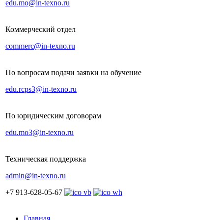
edu.mo@in-texno.ru
Коммерческий отдел
commerc@in-texno.ru
По вопросам подачи заявки на обучение
edu.rcps3@in-texno.ru
По юридическим договорам
edu.mo3@in-texno.ru
Техническая поддержка
admin@in-texno.ru
+7 913-628-05-67
Главная