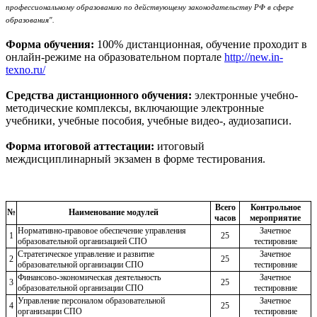
профессиональному образованию по действующему законодательству РФ в сфере
образования".
Форма обучения:
100% дистанционная, обучение проходит в
онлайн-режиме на образовательном портале
http://new.in-
texno.ru/
Средства дистанционного обучения:
электронные учебно-
методические комплексы, включающие электронные
учебники, учебные пособия, учебные видео-, аудиозаписи.
Форма итоговой аттестации:
итоговый
междисциплинарный экзамен в форме тестирования.
Всего
Контрольное
№
Наименование модулей
часов
мероприятие
Нормативно-правовое обеспечение управления
Зачетное
1
25
образовательной организацией СПО
тестировние
Стратегическое управление и развитие
Зачетное
2
25
образовательной организации СПО
тестировние
Финансово-экономическая деятельность
Зачетное
3
25
образовательной организации СПО
тестировние
Управление персоналом образовательной
Зачетное
4
25
организации СПО
тестировние