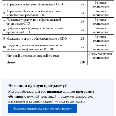
Зачетное
5
Управление качеством образования в СПО
25
тестировние
Управление образовательным процессом и
Зачетное
6
25
методической работой в СПО
тестировние
Проектное управление в образовательной
Зачетное
7
25
организации СПО
тестировние
Цифровая трансформация образовательной
Зачетное
8
25
организации СПО
тестировние
Зачетное
9
Маркетинг и связи с общественностью в СПО
25
тестировние
Лидерство, эффективные коммуникации и
Зачетное
10
25
управление конфликтами в ОУ СПО
тестировние
Экзаменационное
Итоговый междисциплинарный экзамен
тестировние
Итого:
250
Не нашли нужную программу?
Мы разработаем для вас
индивидуальную программу
обучения
с нужной тематикой, продолжительностью,
названием и квалификацией — под ваши задачи.
Заказать индивидуальную программу