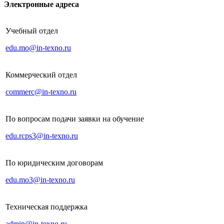
Электронные адреса
Учебный отдел
edu.mo@in-texno.ru
Коммерческий отдел
commerc@in-texno.ru
По вопросам подачи заявки на обучение
edu.rcps3@in-texno.ru
По юридическим договорам
edu.mo3@in-texno.ru
Техническая поддержка
admin@in-texno.ru