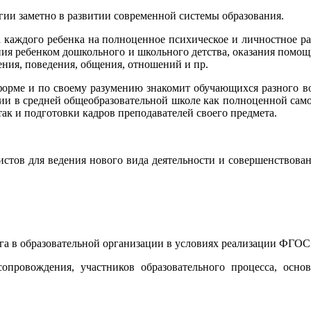
ии заметно в развитии современной системы образования.
каждого ребенка на полноценное психическое и личностное разв
ия ребенком дошкольного и школьного детства, оказания помощи 
ния, поведения, общения, отношений и пр.
рме и по своему разумению знакомит обучающихся разного во
ии в средней общеобразовательной школе как полноценной само
так и подготовки кадров преподавателей своего предмета.
стов для ведения нового вида деятельности и совершенствова
га в образовательной организации в условиях реализации ФГОС
опровождения, участников образовательного процесса, осно