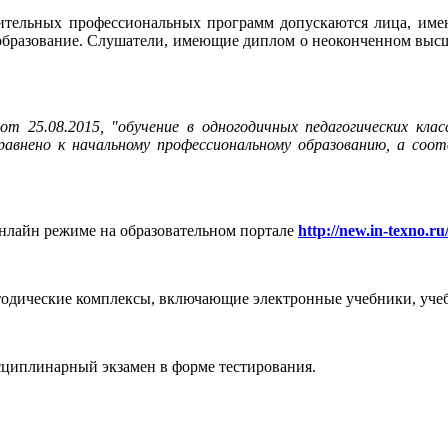
ительных профессиональных программ допускаются лица, имею
образование. Слушатели, имеющие диплом о неоконченном высше
т 25.08.2015, "обучение в одногодичных педагогических кла
нено к начальному профессиональному образованию, а соотв
нлайн режиме на образовательном портале
http://new.in-texno.ru
дические комплексы, включающие электронные учебники, учебн
циплинарный экзамен в форме тестирования.