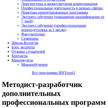
Лингвистика и межкультурная коммуникация
Профессиональная деятельность в разных сферах
Практико-ориентированные программы
Экспресс-обучение (повышение квалификации от
7 дней)
Экспресс-обучение (профессиональная
переподготовка за 1 месяц)
Факультативы
Семинары
Школа-Колледж
Блог эксперта
Отзывы слушателей
Контакты
Микрокурсы
Микрообучение
Все программы ИНТехнО
Методист-разработчик
дополнительных
профессиональных программ