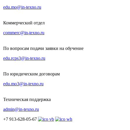
edu.mo@in-texno.ru
Коммерческий отдел
commerc@in-texno.ru
По вопросам подачи заявки на обучение
edu.rcps3@in-texno.ru
По юридическим договорам
edu.mo3@in-texno.ru
Техническая поддержка
admin@in-texno.ru
+7 913-628-05-67