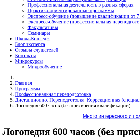
Профессиональная деятельность в разных сферах
Практико-ориентированные программы
Экспресс-обучение (повышение квалификации от 7
Экспресс-обучение (профессиональная переподготов
Факультативы
Семинары
Школа-Колледж
Блог эксперта
Отзывы слушателей
Контакты
Микрокурсы
Микрообучение
Главная
Программы
Профессиональная переподготовка
Дистанционно. Переподготовка: Коррекционная (специал
Логопедия 600 часов (без присвоения квалификации)
Много интересного и по
Логопедия 600 часов (без при