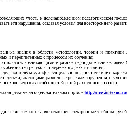
озволяющих учесть в целенаправленном педагогическом процес
ать эти нарушения, создавая условия для всестороннего развит
ованные знания в области методологии, теории и практики л
ных и переплетенных с процессом их обучения;
 этиологии, возникающими в разные периоды жизни человека (
особенностей речевого и неречевого развития детей;
ь диагностические, дифференциально-диагностические и коррек
те с детьми, имеющими различные речевые нарушения, и умени
 психологических особенностей детей различного возраста.
онлайн режиме на образовательном портале
http://new.in-texno.ru
одические комплексы, включающие электронные учебники, учебн