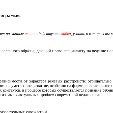
рограмме:
дят различные
акции
и действуют
скидки
, узнать о которых вы 
новленного образца, дающий право специалисту на ведение но
ависимости от характера речевых расстройств) отрицательно 
ять на умственное развитие, особенно на формирование высших 
 контактов, в процессе которых осуществляется познание ребе
ой из самых актуальных проблем современной педагогики.
бразовательных учреждений.