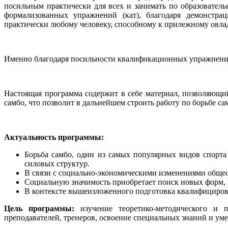
посильным практически для всех и занимать по образователь
формализованных упражнений (кат), благодаря демонстра
практически любому человеку, способному к прилежному овл
Именно благодаря посильности квалификационных упражнений
Настоящая программа содержит в себе материал, позволяющий
самбо, что позволит в дальнейшем строить работу по борьбе 
Актуальность программы:
Борьба самбо, один из самых популярных видов спорта
силовых структур.
В связи с социально-экономическими изменениями общест
Социальную значимость приобретает поиск новых форм, м
В контексте вышеизложенного подготовка квалифицирова
Цель программы:
изучение теоретико-методического и п
преподавателей, тренеров, освоение специальных знаний и ум