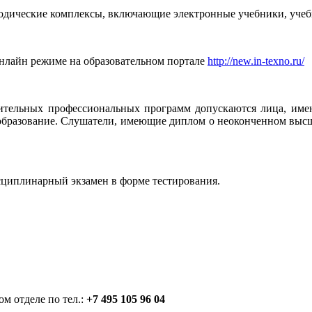
дические комплексы, включающие электронные учебники, учебн
нлайн режиме на образовательном портале
http://new.in-texno.ru/
тельных профессиональных программ допускаются лица, имею
образование. Слушатели, имеющие диплом о неоконченном высше
циплинарный экзамен в форме тестирования.
м отделе по тел.:
+7 495 105 96 04