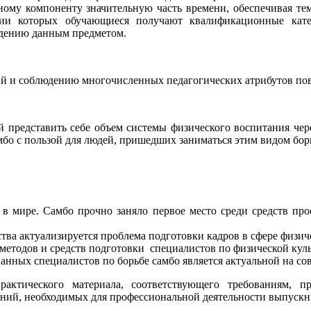
ному компоненту значительную часть времени, обеспечивая тем
ции которых обучающиеся получают квалификационные кат
адению данным предметом.
 и соблюдению многочисленных педагогических атрибутов пове
 представить себе объем системы физического воспитания чер
самбо с пользой для людей, пришедших заниматься этим видом бо
 в мире. Самбо прочно заняло первое место среди средств пр
ва актуализируется проблема подготовки кадров в сфере физичес
етодов и средств подготовки специалистов по физической культ
нных специалистов по борьбе самбо является актуальной на со
рактического материала, соответствующего требованиям, 
ений, необходимых для профессиональной деятельности выпускни