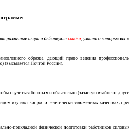
рограмме:
ят различные
акции
и действуют
скидки
, узнать о которых вы 
новленного образца, дающий право ведения профессиональн
о) (высылается Почтой России).
обы научиться бороться и обязательно (зачастую втайне от друг
видом изучают вопрос о генетически заложенных качествах, пр
нально-прикладной физической подготовки работников силовых