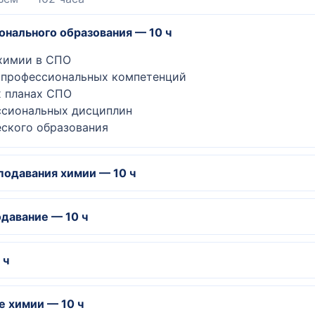
онального образования — 10 ч
 химии в СПО
и профессиональных компетенций
х планах СПО
ессиональных дисциплин
еского образования
подавания химии — 10 ч
исциплине «Химия»
одавание — 10 ч
рограммы
в преподавании химии
и с другими дисциплинами
 ч
и и локальные акты
ия
имия
е химии — 10 ч
бораторные работы
ициной и биологией