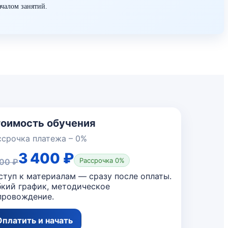
ачалом занятий.
оимость обучения
ссрочка платежа – 0%
3 400 ₽
Рассрочка 0%
800 ₽
ступ к материалам — сразу после оплаты.
бкий график, методическое
провождение.
Оплатить и начать