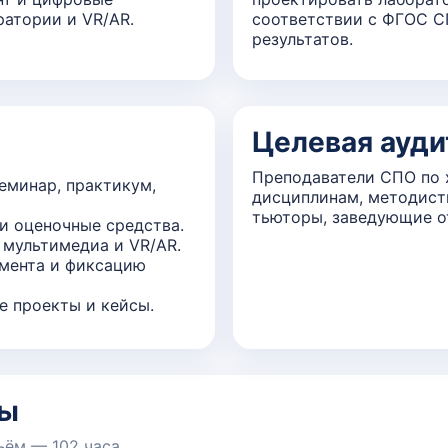
ратории и VR/AR.
соответствии с ФГОС С
результатов.
Целевая ауди
Преподаватели СПО по 
еминар, практикум,
дисциплинам, методист
тьюторы, заведующие о
и оценочные средства.
 мультимедиа и VR/AR.
имента и фиксацию
 проекты и кейсы.
мы
ъём — 102 часа