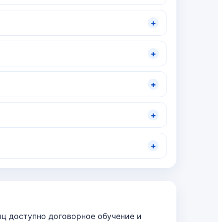
+
+
+
+
+
ц доступно договорное обучение и