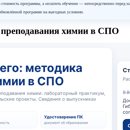
 стоимость программы, а оплатить обучение — непосредственно перед н
о обновлённой программе на выгодных условиях.
 преподавания химии в СПО
го: методика
Ст
имии в СПО
Ра
6 
подавания химии: лабораторный практикум,
льские проекты. Сведения о выпускниках
До
Ги
со
Удостоверение ПК
ность
документ об образовании