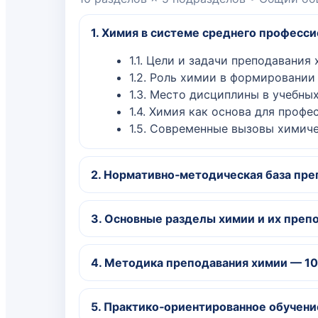
1. Химия в системе среднего професси
1.1. Цели и задачи преподавания
1.2. Роль химии в формировани
1.3. Место дисциплины в учебны
1.4. Химия как основа для проф
1.5. Современные вызовы химич
2. Нормативно‑методическая база пре
2.1. Требования ФГОС СПО по д
3. Основные разделы химии и их преп
2.2. Учебные планы и рабочие п
2.3. Компетентностный подход 
3.1. Общая химия
2.4. Межпредметные связи хими
4. Методика преподавания химии — 10
3.2. Неорганическая химия
2.5. Методические рекомендаци
3.3. Органическая химия
4.1. Лекции и семинарские занят
3.4. Физическая и коллоидная х
5. Практико‑ориентированное обучени
4.2. Практические занятия и ла
3.5. Биохимия и её связь с мед