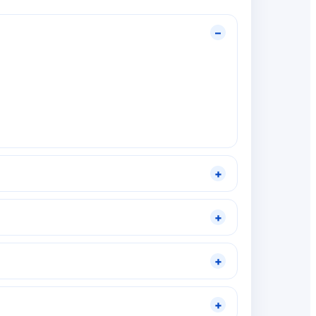
–
+
+
+
+