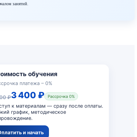
ачалом занятий.
оимость обучения
ссрочка платежа – 0%
3 400 ₽
Рассрочка 0%
800 ₽
ступ к материалам — сразу после оплаты.
бкий график, методическое
провождение.
Оплатить и начать