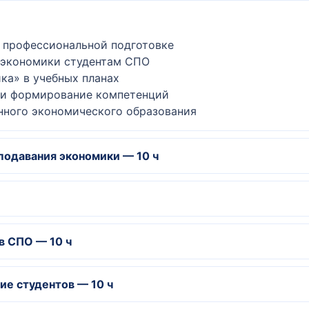
 в профессиональной подготовке
я экономики студентам СПО
ка» в учебных планах
е и формирование компетенций
енного экономического образования
подавания экономики — 10 ч
езультатам обучения
 по экономике
в экономическом образовании
омики и профессиональных дисциплин
в СПО — 10 ч
ие, обмен и потребление
еские рекомендации
мы
ия
ие студентов — 10 ч
еподавании экономики
ание экономики
ловые игры