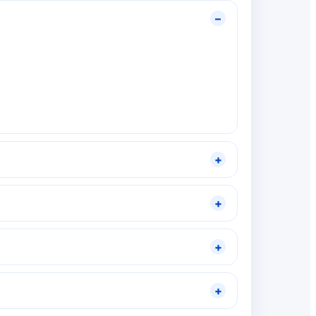
–
+
+
+
+