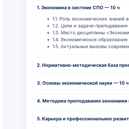
1. Экономика в системе СПО — 10 ч
1.1. Роль экономических знаний
1.2. Цели и задачи преподавани
1.3. Место дисциплины «Экономи
1.4. Экономическое образовани
1.5. Актуальные вызовы соврем
2. Нормативно‑методическая база пре
2.1. ФГОС СПО и требования к р
3. Основы экономической науки — 10 ч
2.2. Учебные планы и программы
2.3. Компетентностный подход 
3.1. Экономика как система
2.4. Межпредметные связи экон
4. Методика преподавания экономики 
3.2. Производство, распределен
2.5. Локальные акты и методич
3.3. Рынок и рыночные механиз
4.1. Лекции и семинарские занят
3.4. Деньги, финансы и кредит
5. Карьера и профессиональное развит
4.2. Использование кейсов в пр
3.5. Государственное регулиров
4.3. Практические задания и де