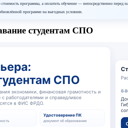
 стоимость программы, а оплатить обучение — непосредственно перед н
о обновлённой программе на выгодных условиях.
давание студентам СПО
ьера:
Ст
тудентам СПО
Ра
6 
ания экономики, финансовая грамотность и
е с работодателями и справедливое
До
осятся в ФИС ФРДО.
Ги
со
Удостоверение ПК
ность
документ об образовании