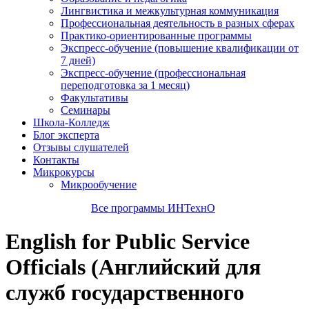
Лингвистика и межкультурная коммуникация
Профессиональная деятельность в разных сферах
Практико-ориентированные программы
Экспресс-обучение (повышение квалификации от
7 дней)
Экспресс-обучение (профессиональная
переподготовка за 1 месяц)
Факультативы
Семинары
Школа-Колледж
Блог эксперта
Отзывы слушателей
Контакты
Микрокурсы
Микрообучение
Все программы ИНТехнО
English for Public Service
Officials (Английский для
служб государственного