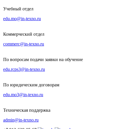
Учебный отдел
edu.mo@in-texno.ru
Коммерческий отдел
commerc@in-texno.ru
По вопросам подачи заявки на обучение
edu.rcps3@in-texno.ru
По юридическим договорам
edu.mo3@in-texno.ru
Техническая поддержка
admin@in-texno.ru