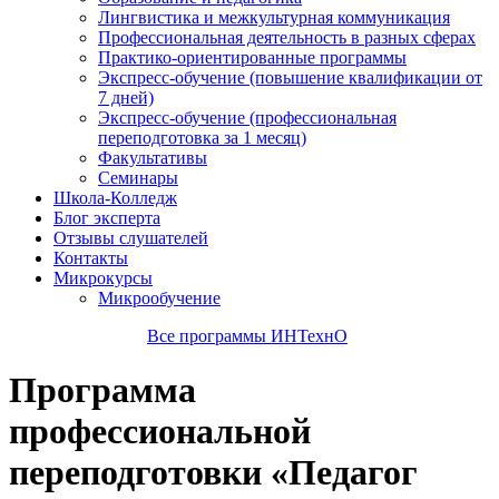
Лингвистика и межкультурная коммуникация
Профессиональная деятельность в разных сферах
Практико-ориентированные программы
Экспресс-обучение (повышение квалификации от
7 дней)
Экспресс-обучение (профессиональная
переподготовка за 1 месяц)
Факультативы
Семинары
Школа-Колледж
Блог эксперта
Отзывы слушателей
Контакты
Микрокурсы
Микрообучение
Все программы ИНТехнО
Программа
профессиональной
переподготовки «Педагог