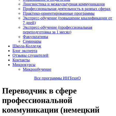
Лингвистика и межкультурная коммуникация
Профессиональная деятельность в разных сферах
Практико-ориентированные программы
Экспресс-обучение (повышение квалификации от
7 дней)
Экспресс-обучение (профессиональная
переподготовка за 1 месяц)
Факультативы
Семинары
Школа-Колледж
Блог эксперта
Отзывы слушателей
Контакты
Микрокурсы
Микрообучение
Все программы ИНТехнО
Переводчик в сфере
профессиональной
коммуникации (немецкий